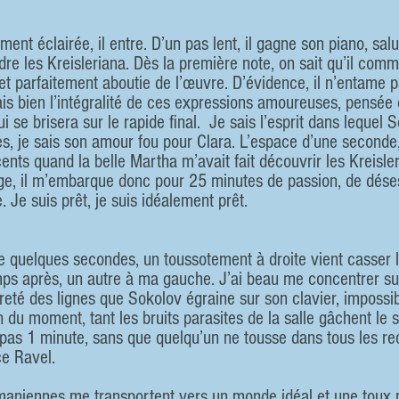
ent éclairée, il entre. D’un pas lent, il gagne son piano, salue
dre les Kreisleriana. Dès la première note, on sait qu’il com
 et parfaitement aboutie de l’œuvre. D’évidence, il n’entame 
is bien l’intégralité de ces expressions amoureuses, pensé
i se brisera sur le rapide final.  Je sais l’esprit dans lequel
, je sais son amour fou pour Clara. L’espace d’une seconde
ts quand la belle Martha m’avait fait découvrir les Kreisler 
e, il m’embarque donc pour 25 minutes de passion, de déses
. Je suis prêt, je suis idéalement prêt.
e quelques secondes, un toussotement à droite vient casser l
ps après, un autre à ma gauche. J’ai beau me concentrer su
eté des lignes que Sokolov égraine sur son clavier, impossib
n du moment, tant les bruits parasites de la salle gâchent le 
n pas 1 minute, sans que quelqu’un ne tousse dans tous les re
e Ravel.  
aniennes me transportent vers un monde idéal et une toux