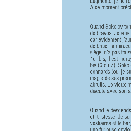
augmente, je ne rêv
A ce moment précis,
Quand Sokolov term
de bravos. Je suis 
car évidement j’aur
de briser la miracu
siège, n’a pas tous
1er bis, il est in
bis (6 ou 7), Soko
connards (oui je s
magie de ses premi
abrutis. Le vieux m
discute avec son am
Quand je descends 
et  tristesse. Je s
vestiaires et le ba
une furieuse envie 