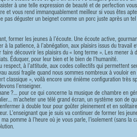
assister à une telle expression de beauté et de perfection vou
tre et vous rend immanquablement meilleur si vous êtes apte à
 ne pas déguster un beignet comme un porc juste après un tel
nt, former les jeunes à l’écoute. Une écoute active, gourman
 à la patience, à l’abnégation, aux plaisirs issus du travail et
faire découvrir les plaisirs du « long terme ». Les mener à 
ats. Éduquer, pour leur bien et le bien de l’humanité.
 respect, à l’attitude, aux codes collectifs qui permettent seu
yau aussi fragile quand nous sommes nombreux à vouloir en pr
t classique », voilà encore une énième configuration très sp
evons l’enseigner.
ulier… m’acheter une télé grand écran, un système son de qua
’enfermer à double tour pour goûter pleinement et en solitair
eur. L’enseignant que je suis va continuer de former les jeun
r ma pomme à l’heure où je vous parle, l’isolement (sans la c
lution.