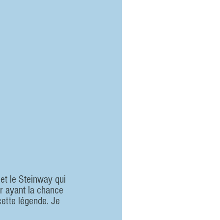
 et le Steinway qui 
ar ayant la chance 
cette légende. Je 