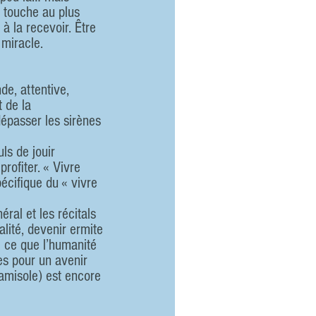
s touche au plus 
 la recevoir. Être 
 miracle.
de, attentive, 
 de la 
dépasser les sirènes 
ls de jouir 
ofiter. « Vivre 
écifique du « vivre 
lité, devenir ermite 
e ce que l’humanité 
es pour un avenir 
amisole) est encore 