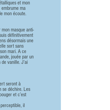
talliques et mon 
ui embrume ma 
 de mon écoute.
er mon masque anti-
suis définitivement 
ssens désormais une 
lle sort sans 
 son mari. A ce 
ande, jouée par un 
de vanille. J’ai 
rt seront à 
h se déchire. Les 
ouger et c’est 
erceptible, il 