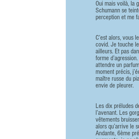
Oui mais voilà, la
Schumann se teint
perception et me f
C’est alors, vous 
covid. Je touche le
ailleurs. Et pas da
forme d’agression. 
attendre un parfum
moment précis, j’é
maître russe du pia
envie de pleurer.
Les dix préludes d
l’avenant. Les gor
vêtements bruissen
alors qu’arrive l
Andante, 6ème prélu