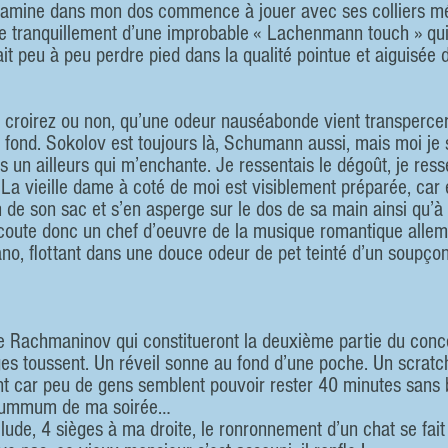
 gamine dans mon dos commence à jouer avec ses colliers mé
e tranquillement d’une improbable « Lachenmann touch » q
ait peu à peu perdre pied dans la qualité pointue et aiguisée
le croirez ou non, qu’une odeur nauséabonde vient transperc
 fond. Sokolov est toujours là, Schumann aussi, mais moi je 
ns un ailleurs qui m’enchante. Je ressentais le dégoût, je re
La vieille dame à coté de moi est visiblement préparée, car e
 de son sac et s’en asperge sur le dos de sa main ainsi qu’à
coute donc un chef d’oeuvre de la musique romantique allem
no, flottant dans une douce odeur de pet teinté d’un soupçon 
e Rachmaninov qui constitueront la deuxième partie du conce
ges toussent. Un réveil sonne au fond d’une poche. Un scratc
t car peu de gens semblent pouvoir rester 40 minutes sans b
e summum de ma soirée…
de, 4 sièges à ma droite, le ronronnement d’un chat se fait p