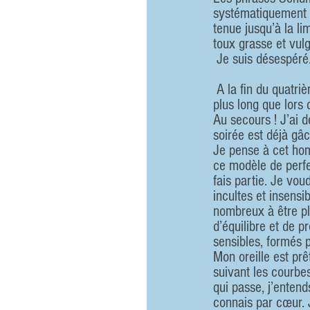
systématiquement 
tenue jusqu’à la lim
toux grasse et vulg
 Je suis désespéré
 A la fin du quatrième Kreisler (très lent) Sokolov a le malheur d’insérer un silence magique un rien 
plus long que lors
Au secours ! J’ai 
soirée est déjà gâc
Je pense à cet hom
ce modèle de perfec
fais partie. Je vo
incultes et insensi
nombreux à être ple
d’équilibre et de 
sensibles, formés 
Mon oreille est pr
suivant les courbe
qui passe, j’enten
connais par cœur. Je