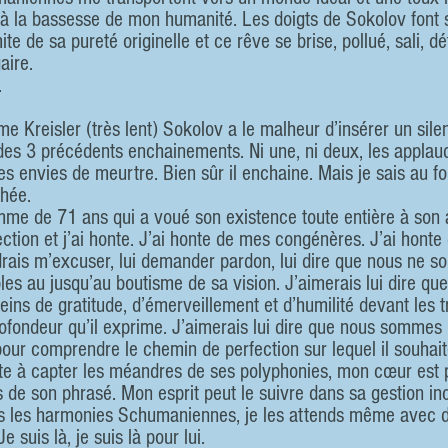
à la bassesse de mon humanité. Les doigts de Sokolov font 
ite de sa pureté originelle et ce rêve se brise, pollué, sali, dé
aire.
.
 des 3 précédents enchainements. Ni une, ni deux, les applau
des envies de meurtre. Bien sûr il enchaine. Mais je sais au 
hée.  
me de 71 ans qui a voué son existence toute entière à son ar
tion et j’ai honte. J’ai honte de mes congénères. J’ai honte 
udrais m’excuser, lui demander pardon, lui dire que nous ne 
bles au jusqu’au boutisme de sa vision. J’aimerais lui dire 
ins de gratitude, d’émerveillement et d’humilité devant les t
profondeur qu’il exprime. J’aimerais lui dire que nous sommes
pour comprendre le chemin de perfection sur lequel il souhait
ête à capter les méandres de ses polyphonies, mon cœur est p
s de son phrasé. Mon esprit peut le suivre dans sa gestion i
ds les harmonies Schumaniennes, je les attends même avec dés
 suis là, je suis là pour lui.