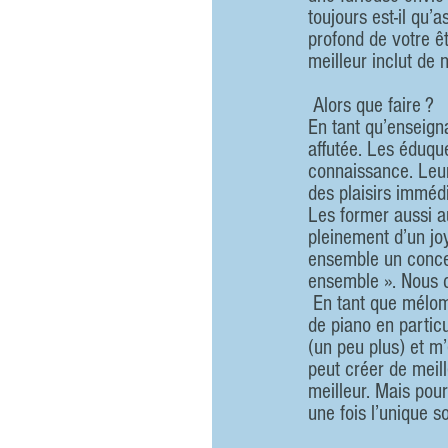
toujours est-il qu’
profond de votre ê
meilleur inclut de
 Alors que faire ?  
En tant qu’enseigna
affutée. Les éduquer
connaissance. Leur 
des plaisirs immédi
Les former aussi au
pleinement d’un jo
ensemble un concer
ensemble ». Nous d
 En tant que mélomane ?… pour ce qui concerne la musique de chambre en général et les récitals 
de piano en partic
(un peu plus) et m
peut créer de meill
meilleur. Mais pou
une fois l’unique so