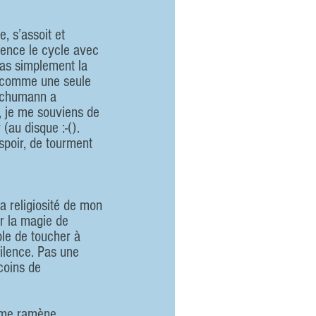
, s’assoit et 
mence le cycle avec 
pas simplement la 
e comme une seule 
 Schumann a 
, je me souviens de 
(au disque :-().
poir, de tourment 
a religiosité de mon 
r la magie de 
le de toucher à 
silence. Pas une 
coins de 
 me ramène 