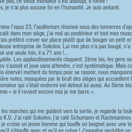
e pas, ce vieux monsieur s’est assoupi, il ronfle !
 je n’ai plus aucune foi en l’humanité. Je suis anéanti.
ine l’opus 23, l’auditorium résonne sous des tonnerres d’ap
calé dans mon siège, j’ai mal au postérieur et tout mes musc
ais préféré crever sur place plutôt que de bouger un petit orte
leuse entreprise de Sokolov. Lui non plus n’a pas bougé, n’a 
sé une seule fois, il a 71 ans !…
croyable. Les applaudissements claquent. 2ème bis, les gens s
lov s’assoit et joue sans attendre, c’est systématique. Mais
uis énervé) mettent du temps pour se rassoir, nous manquons 
ère notes, masquées par le bruit des sièges qui accueillent l
onsieur qui s’était endormi est debout lui aussi. Au 5ème bis
ie « si il revient encore moi je me barre ».
les marches qui me guident vers la sortie, je regarde la fou
uis K.O. J’ai raté Sokolov, j’ai raté Schumann et Rachmaninov.
r, je croise un jeune homme qui bouffe un beignet avec une tell
qu’il s’étouffe avec et qu’il en crève ! J’exagère peut-être u