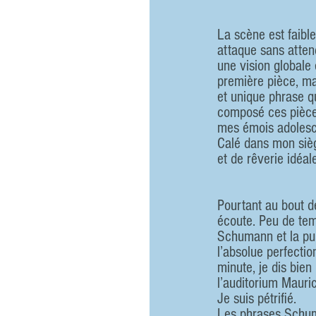
La scène est faiblem
attaque sans atten
une vision globale
première pièce, ma
et unique phrase qu
composé ces pièces
mes émois adolescen
Calé dans mon sièg
et de rêverie idéale
Pourtant au bout d
écoute. Peu de tem
Schumann et la pur
l’absolue perfectio
minute, je dis bie
l’auditorium Mauric
Je suis pétrifié.  
Les phrases Schum